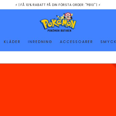
⚡️ | FÅ 10% RABATT PÅ DIN FÖRSTA ORDER: "PB10" | ⚡️
KLÄDER
INREDNING
ACCESSOARER
SMYC