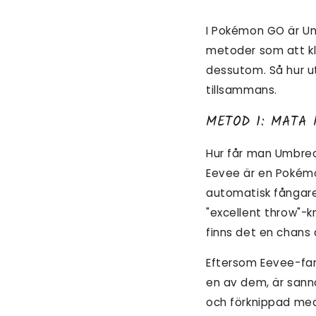
I Pokémon GO är Um
metoder som att kl
dessutom. Så hur u
tillsammans.
METOD 1: MATA 
Hur får man Umbreo
Eevee är en Pokémo
automatisk fångare
"excellent throw"-k
finns det en chans 
Eftersom Eevee-fam
en av dem, är sann
och förknippad med