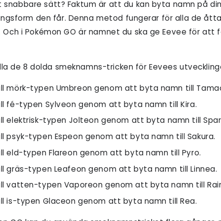
snabbare sätt? Faktum är att du kan byta namn på din
lingsform den får. Denna metod fungerar för alla de ått
. Och i Pokémon GO är namnet du ska ge Eevee för att
 alla de 8 dolda smeknamns-tricken för Eevees utveckling
ill mörk-typen Umbreon genom att byta namn till Tama
ll fé-typen Sylveon genom att byta namn till Kira.
ll elektrisk-typen Jolteon genom att byta namn till Spar
ill psyk-typen Espeon genom att byta namn till Sakura.
ll eld-typen Flareon genom att byta namn till Pyro.
ill gräs-typen Leafeon genom att byta namn till Linnea.
ill vatten-typen Vaporeon genom att byta namn till Rai
ill is-typen Glaceon genom att byta namn till Rea.