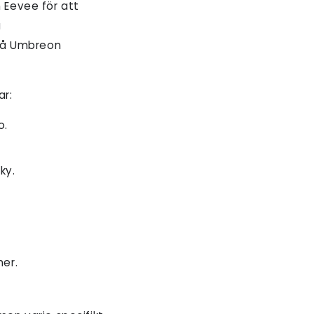
 Eevee för att
a
 få Umbreon
ar:
o.
ky.
ner.