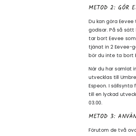
METOD 2: GÖR E
Du kan göra Eevee t
godisar. På så sätt
tar bort Eevee so
tjänat in 2 Eevee-g
bör du inte ta bort
När du har samlat i
utvecklas till Umb
Espeon. I sällsynta
till en lyckad utve
03.00.
METOD 3: ANVÄ
Förutom de två ova