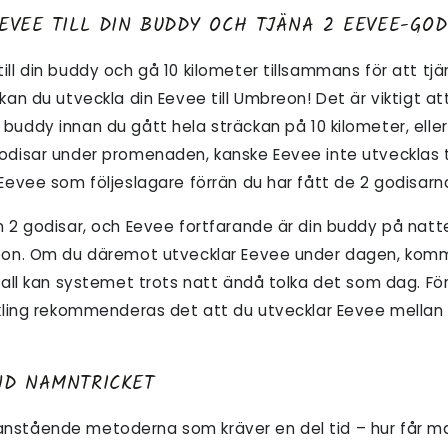
EVEE TILL DIN BUDDY OCH TJÄNA 2 EEVEE-GO
ill din buddy och gå 10 kilometer tillsammans för att tj
 kan du utveckla din Eevee till Umbreon! Det är viktigt a
m
buddy innan du gått hela sträckan på 10 kilometer, elle
odisar under promenaden, kanske Eevee inte utvecklas t
 Eevee som följeslagare förrän du har fått de 2 godisarn
n 2 godisar, och Eevee fortfarande är din
buddy på natt
reon. Om du däremot utvecklar Eevee under dagen, komm
 fall kan systemet trots natt ändå tolka det som dag. F
ckling rekommenderas det att du utvecklar Eevee mellan c
ND NAMNTRICKET
nstående metoderna som kräver en del tid – hur får m