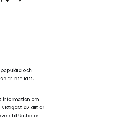
 populära och
n är inte lätt,
nt information om
iktigast av allt är
evee till Umbreon.