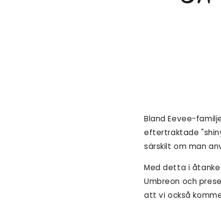
Bland Eevee-famil
eftertraktade "shin
särskilt om man an
Med detta i åtanke
Umbreon och present
att vi också kommer