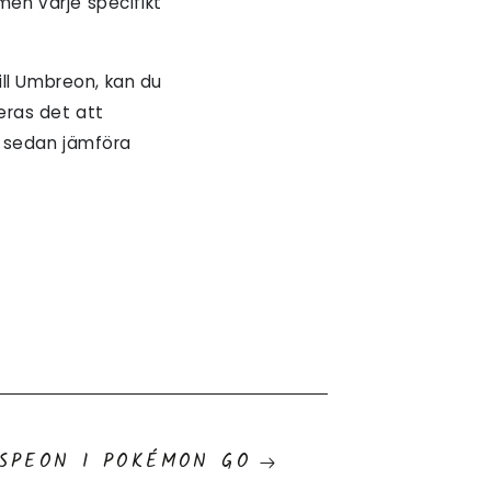
en varje specifikt
ill Umbreon, kan du
eras det att
h sedan jämföra
ESPEON I POKÉMON GO