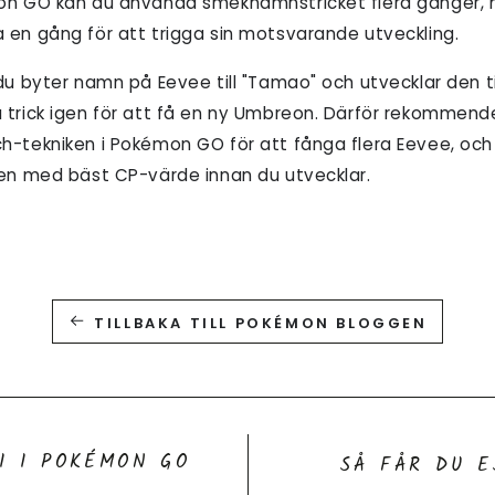
on GO kan du använda smeknamnstricket flera gånger, m
 en gång för att trigga sin motsvarande utveckling.
du byter namn på Eevee till "Tamao" och utvecklar den t
 trick igen för att få en ny Umbreon. Därför rekommend
h-tekniken i Pokémon GO för att fånga flera Eevee, oc
den med bäst CP-värde innan du utvecklar.
TILLBAKA TILL POKÉMON BLOGGEN
I I POKÉMON GO
SÅ FÅR DU 