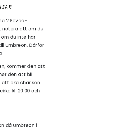
DISAR
äna 2 Eevee-
tt notera att om du
r om du inte har
ill Umbreon. Därför
a.
en, kommer den att
er den att bli
ör att öka chansen
irka kl. 20.00 och
an då Umbreon i