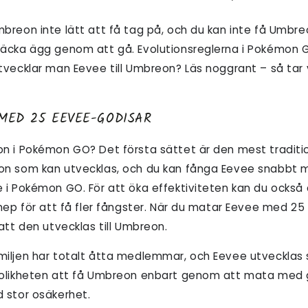
breon inte lätt att få tag på, och du kan inte få Umbr
äcka ägg genom att gå. Evolutionsreglerna i Pokémon G
tvecklar man Eevee till Umbreon? Läs noggrant – så tar 
MED 25 EEVEE-GODISAR
n i Pokémon GO? Det första sättet är den mest traditi
n som kan utvecklas, och du kan fånga Eevee snabbt m
 i Pokémon GO. För att öka effektiviteten kan du också
nep för att få fler fångster. När du matar Eevee med 2
att den utvecklas till Umbreon.
iljen har totalt åtta medlemmar, och Eevee utvecklas s
olikheten att få Umbreon enbart genom att mata med go
 stor osäkerhet.