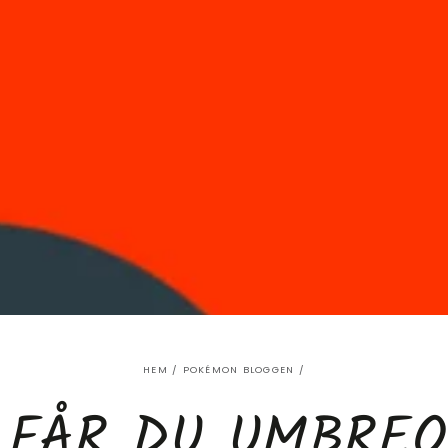
HEM
/
POKÉMON BLOGGEN
/
 FÅR DU UMBREO