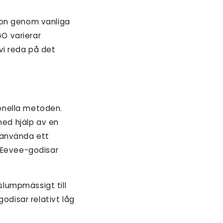
eon genom vanliga
O varierar
vi reda på det
onella metoden.
ed hjälp av en
 använda ett
5 Eevee-godisar
lumpmässigt till
disar relativt låg