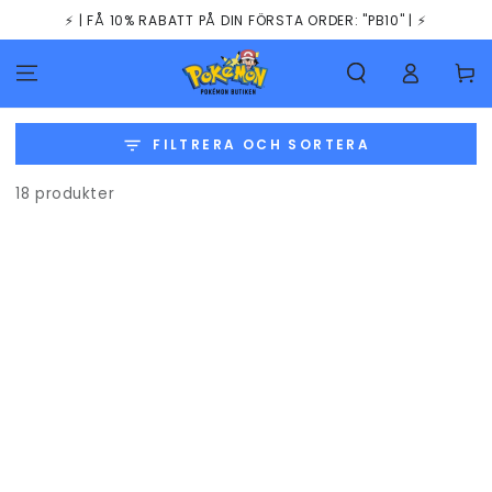
HOPPA TILL
⚡️ | FÅ 10% RABATT PÅ DIN FÖRSTA ORDER: "PB10" | ⚡️
INNEHÅLLET
Kundva
FILTRERA OCH SORTERA
18 produkter