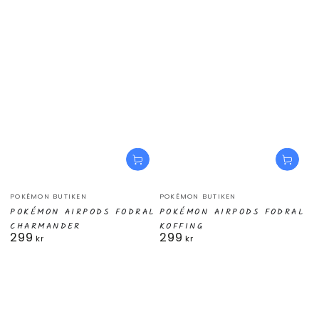
Säljare:
Säljare:
POKÉMON BUTIKEN
POKÉMON BUTIKEN
POKÉMON AIRPODS FODRAL
POKÉMON AIRPODS FODRAL
CHARMANDER
KOFFING
299
299
Ordinarie
Ordinarie
kr
kr
pris
pris