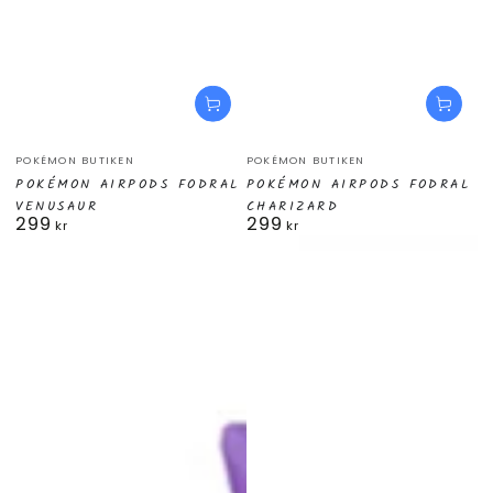
Säljare:
Säljare:
POKÉMON BUTIKEN
POKÉMON BUTIKEN
POKÉMON AIRPODS FODRAL
POKÉMON AIRPODS FODRAL
VENUSAUR
CHARIZARD
299
299
Ordinarie
Ordinarie
kr
kr
pris
pris