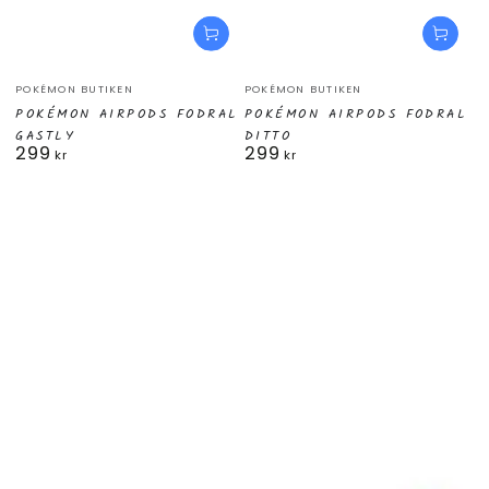
Säljare:
Säljare:
POKÉMON BUTIKEN
POKÉMON BUTIKEN
POKÉMON AIRPODS FODRAL
POKÉMON AIRPODS FODRAL
GASTLY
DITTO
299
299
Ordinarie
Ordinarie
kr
kr
pris
pris