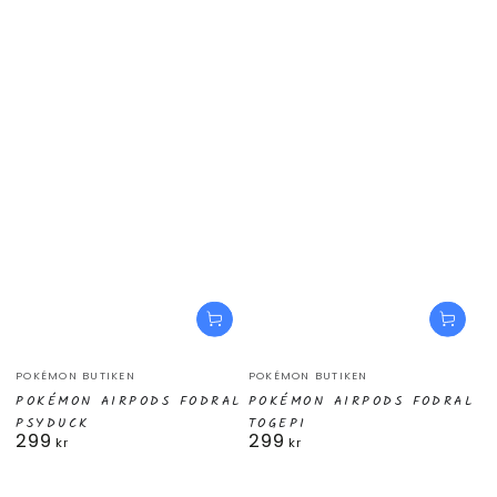
Säljare:
Säljare:
POKÉMON BUTIKEN
POKÉMON BUTIKEN
POKÉMON AIRPODS FODRAL
POKÉMON AIRPODS FODRAL
PSYDUCK
TOGEPI
299
299
Ordinarie
Ordinarie
kr
kr
pris
pris