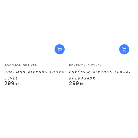
Säljare:
Säljare:
POKÉMON BUTIKEN
POKÉMON BUTIKEN
POKÉMON AIRPODS FODRAL
POKÉMON AIRPODS FODRAL
EEVEE
BULBASAUR
299
299
Ordinarie
Ordinarie
kr
kr
pris
pris