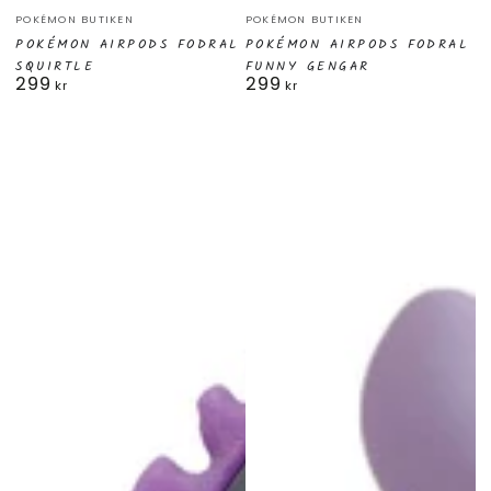
Säljare:
Säljare:
POKÉMON BUTIKEN
POKÉMON BUTIKEN
POKÉMON AIRPODS FODRAL
POKÉMON AIRPODS FODRAL
SQUIRTLE
FUNNY GENGAR
299
299
Ordinarie
Ordinarie
kr
kr
pris
pris