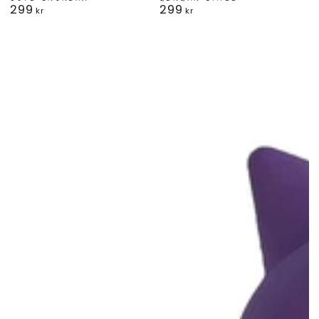
299
299
Ordinarie
Ordinarie
kr
kr
pris
pris