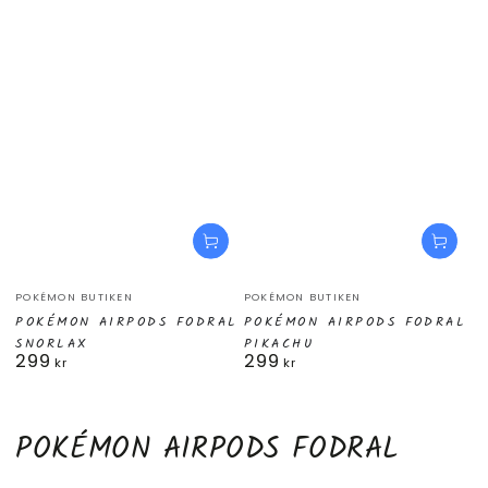
Säljare:
Säljare:
POKÉMON BUTIKEN
POKÉMON BUTIKEN
POKÉMON AIRPODS FODRAL
POKÉMON AIRPODS FODRAL
SNORLAX
PIKACHU
299
299
Ordinarie
Ordinarie
kr
kr
pris
pris
SAMLING:
POKÉMON AIRPODS FODRAL