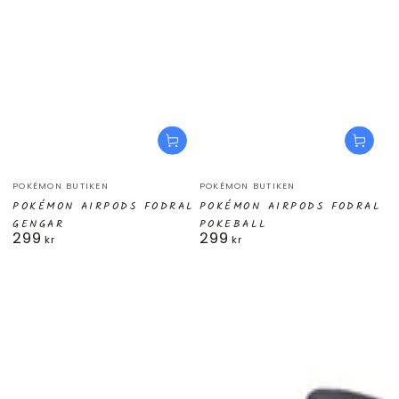
Säljare:
Säljare:
POKÉMON BUTIKEN
POKÉMON BUTIKEN
POKÉMON AIRPODS FODRAL
POKÉMON AIRPODS FODRAL
GENGAR
POKEBALL
299
299
Ordinarie
Ordinarie
kr
kr
pris
pris