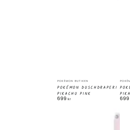
Pokémon
Pok
Säljare:
Sälj
POKÉMON BUTIKEN
POKÉ
Duschdraperi
Dusc
POKÉMON DUSCHDRAPERI
POK
PIKACHU PINK
PIK
Pikachu
Pika
699
699
Ordinarie
Ordi
kr
Pink
Moti
pris
pris