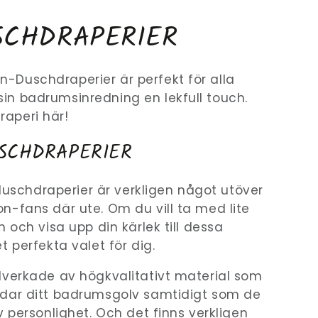
CHDRAPERIER
-Duschdraperier är perfekt för alla
in badrumsinredning en lekfull touch.
aperi här!
SCHDRAPERIER
schdraperier är verkligen något utöver
n-fans där ute. Om du vill ta med lite
m och visa upp din kärlek till dessa
t perfekta valet för dig.
llverkade av högkvalitativt material som
yddar ditt badrumsgolv samtidigt som de
v personlighet. Och det finns verkligen