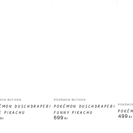
émon
Pokémon
are:
Säljare:
MON BUTIKEN
POKÉMON BUTIKEN
Poké
Säljare
hdraperi
Duschdraperi
POKÉMON
ÉMON DUSCHDRAPERI
POKÉMON DUSCHDRAPERI
Dusch
POKÉ
E PIKACHU
FUNNY PIKACHU
e
Funny
499
Ordina
699
kr
narie
Ordinarie
kr
kr
pris
chu
Pikachu
pris