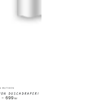
mon
:
 BUTIKEN
draperi
MON DUSCHDRAPERI
699
rie
kr