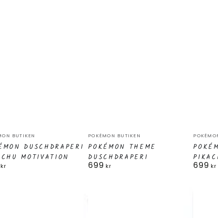
émon
Pokémon
Poké
are:
Säljare:
Säljare
MON BUTIKEN
POKÉMON BUTIKEN
POKÉMON
hdraperi
Theme
Dusch
ÉMON DUSCHDRAPERI
POKÉMON THEME
POKÉ
ACHU MOTIVATION
DUSCHDRAPERI
PIKAC
chu
Duschdraperi
Pikach
699
699
narie
Ordinarie
Ordina
kr
kr
kr
vation
pris
pris