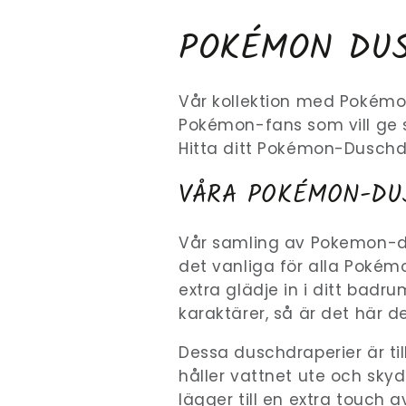
SAMLING:
POKÉMON DUS
Vår kollektion med Pokémon
Pokémon-fans som vill ge s
Hitta ditt Pokémon-Duschdr
VÅRA POKÉMON-DU
Vår samling av Pokemon-du
det vanliga för alla Pokémo
extra glädje in i ditt badru
karaktärer, så är det här de
Dessa duschdraperier är ti
håller vattnet ute och sk
lägger till en extra touch a