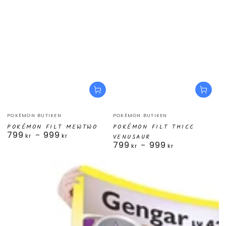
Säljare:
Säljare:
POKÉMON BUTIKEN
POKÉMON BUTIKEN
POKÉMON FILT MEWTWO
POKÉMON FILT THICC
799
999
Ordinarie
kr
kr
VENUSAUR
799
999
pris
Ordinarie
kr
kr
pris