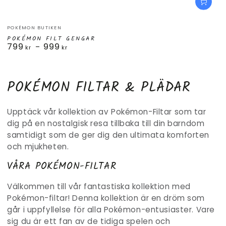
Säljare:
POKÉMON BUTIKEN
POKÉMON FILT GENGAR
799
999
Ordinarie
kr
kr
pris
SAMLING:
POKÉMON FILTAR & PLÄDAR
Upptäck vår kollektion av Pokémon-Filtar som tar
dig på en nostalgisk resa tillbaka till din barndom
samtidigt som de ger dig den ultimata komforten
och mjukheten.
VÅRA POKÉMON-FILTAR
Välkommen till vår fantastiska kollektion med
Pokémon-filtar! Denna kollektion är en dröm som
går i uppfyllelse för alla Pokémon-entusiaster. Vare
sig du är ett fan av de tidiga spelen och