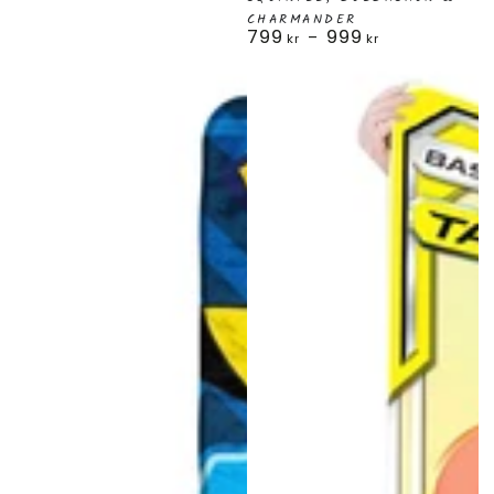
pris
CHARMANDER
799
999
Ordinarie
kr
kr
pris