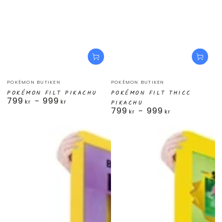
Säljare:
Säljare:
POKÉMON BUTIKEN
POKÉMON BUTIKEN
POKÉMON FILT PIKACHU
POKÉMON FILT THICC
799
999
Ordinarie
kr
kr
PIKACHU
799
999
pris
Ordinarie
kr
kr
pris