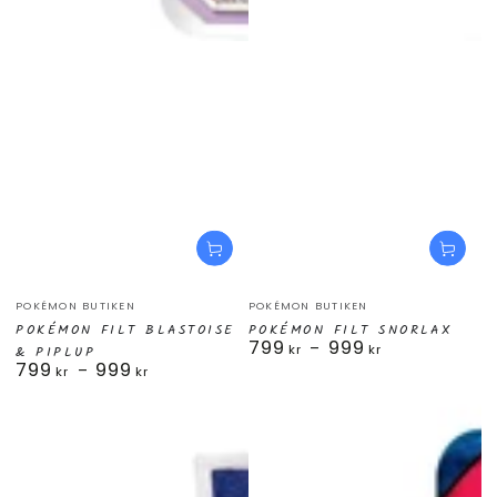
Säljare:
Säljare:
POKÉMON BUTIKEN
POKÉMON BUTIKEN
POKÉMON FILT BLASTOISE
POKÉMON FILT SNORLAX
799
999
Ordinarie
kr
kr
& PIPLUP
799
999
pris
Ordinarie
kr
kr
pris