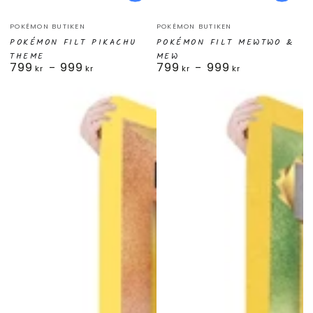
Säljare:
Säljare:
POKÉMON BUTIKEN
POKÉMON BUTIKEN
POKÉMON FILT PIKACHU
POKÉMON FILT MEWTWO &
THEME
MEW
799
999
799
999
Ordinarie
Ordinarie
kr
kr
kr
kr
pris
pris