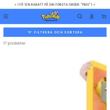
HOPPA TILL
⚡️ | FÅ 10% RABATT PÅ DIN FÖRSTA ORDER: "PB10" | ⚡️
INNEHÅLLET
Kundva
FILTRERA OCH SORTERA
17 produkter