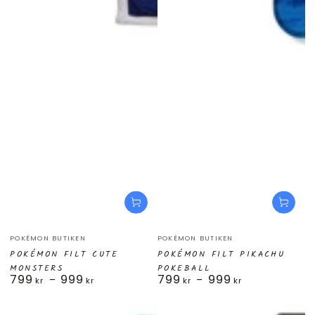
Säljare:
Säljare:
POKÉMON BUTIKEN
POKÉMON BUTIKEN
POKÉMON FILT CUTE
POKÉMON FILT PIKACHU
MONSTERS
POKEBALL
799
999
799
999
Ordinarie
Ordinarie
kr
kr
kr
kr
pris
pris