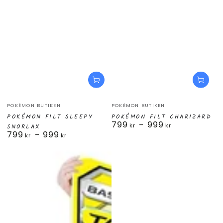
Säljare:
Säljare:
POKÉMON BUTIKEN
POKÉMON BUTIKEN
POKÉMON FILT SLEEPY
POKÉMON FILT CHARIZARD
799
999
Ordinarie
kr
kr
SNORLAX
799
999
pris
Ordinarie
kr
kr
pris