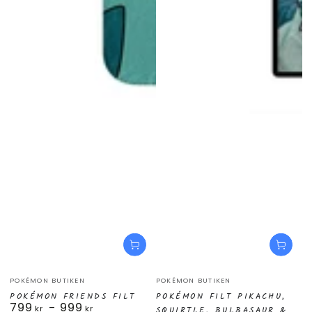
Säljare:
Säljare:
POKÉMON BUTIKEN
POKÉMON BUTIKEN
POKÉMON FRIENDS FILT
POKÉMON FILT PIKACHU,
799
999
Ordinarie
kr
kr
SQUIRTLE, BULBASAUR &