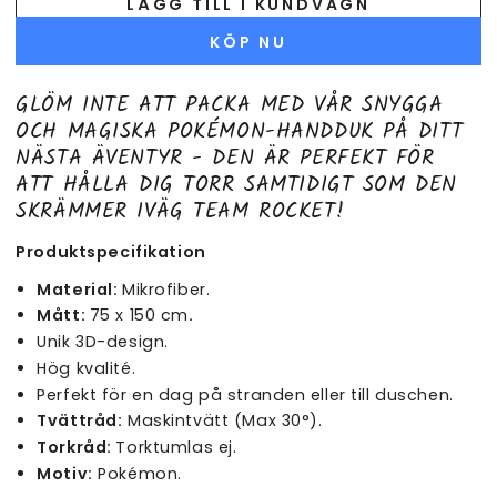
LÄGG TILL I KUNDVAGN
KÖP NU
GLÖM INTE ATT PACKA MED VÅR SNYGGA
OCH MAGISKA POKÉMON-HANDDUK PÅ DITT
NÄSTA ÄVENTYR - DEN ÄR PERFEKT FÖR
ATT HÅLLA DIG TORR SAMTIDIGT SOM DEN
SKRÄMMER IVÄG TEAM ROCKET!
Produktspecifikation
Material:
Mikrofiber.
Mått:
75 x 150 cm
.
Unik 3D-design.
Hög kvalité.
Perfekt för en dag på stranden eller till duschen.
Tvättråd:
Maskintvätt (Max 30°).
Torkråd:
Torktumlas ej.
Motiv:
Pokémon.