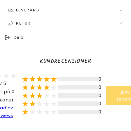
LEVERANS
RETUR
Dela
KUNDRECENSIONER
0
v 5
0
t på 0
Skriv
0
recen
sioner
0
lad av
0
eviews