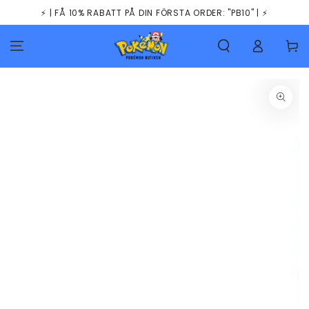
HOPPA TILL
⚡️ | FÅ 10% RABATT PÅ DIN FÖRSTA ORDER: "PB10" | ⚡️
INNEHÅLLET
Kundva
GÅ TILL
PRODUKTINFORMATION