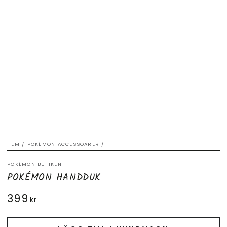
HEM
/
POKÉMON ACCESSOARER
/
POKÉMON BUTIKEN
POKÉMON HANDDUK
399
Ordinarie
kr
pris