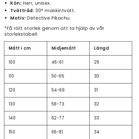
Kön:
Herr, unisex.
Tvättråd:
30° maskintvätt.
Motiv:
Detective Pikachu.
*Få rätt storlek genom att ta hjälp av vår
storlekstabell:
Mått i cm
Midjemått
Längd
100
46-61
29
110
50-65
30
120
54-69
31
130
58-73
32
140
62-77
33
150
66-81
34