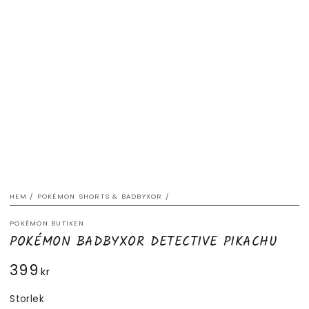
HEM
/
POKÉMON SHORTS & BADBYXOR
/
POKÉMON BUTIKEN
POKÉMON BADBYXOR DETECTIVE PIKACHU
399
Ordinarie
kr
pris
Storlek