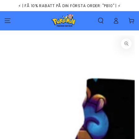
HOPPA TILL
⚡️ | FÅ 10% RABATT PÅ DIN FÖRSTA ORDER: "PB10" | ⚡️
INNEHÅLLET
Kundva
GÅ TILL
PRODUKTINFORMATION