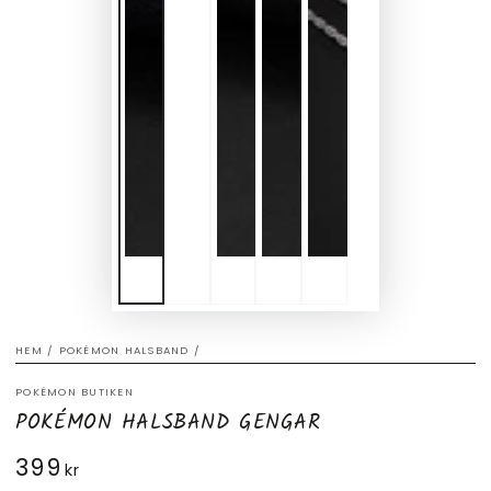
HEM
/
POKÉMON HALSBAND
/
POKÉMON BUTIKEN
POKÉMON HALSBAND GENGAR
399
Ordinarie
kr
pris