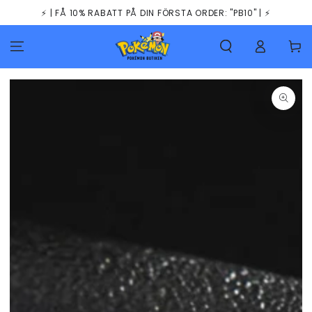
HOPPA TILL
⚡️ | FÅ 10% RABATT PÅ DIN FÖRSTA ORDER: "PB10" | ⚡️
INNEHÅLLET
Kundva
GÅ TILL
PRODUKTINFORMATION