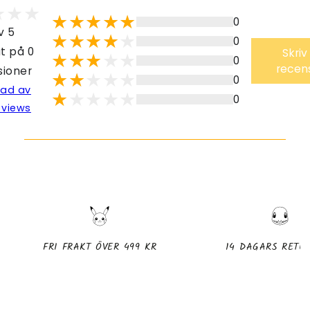
0
v 5
0
t på 0
Skriv
0
recen
sioner
0
lad av
0
eviews
FRI FRAKT ÖVER 499 KR
14 DAGARS RETU