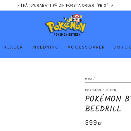
⚡️ | FÅ 10% RABATT PÅ DIN FÖRSTA ORDER: "PB10" | ⚡️
KLÄDER
INREDNING
ACCESSOARER
SMYC
HEM
/
POKÉMON BUTIKEN
POKÉMON B
BEEDRILL
399
Ordinarie
kr
pris