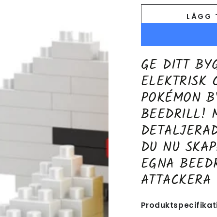
LÄGG 
GE DITT BY
ELEKTRISK 
POKÉMON B
BEEDRILL! 
DETALJERA
DU NU SKAP
EGNA BEEDR
ATTACKERA 
Produktspecifikat