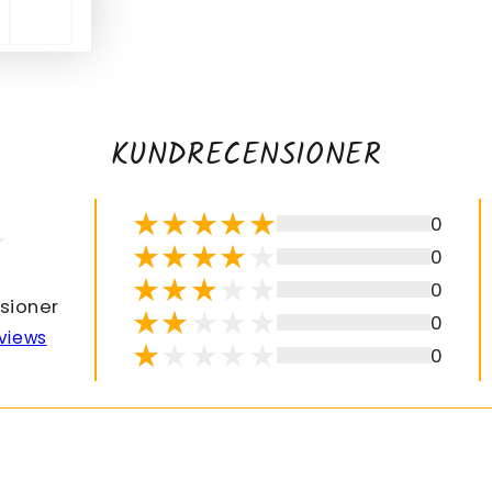
KUNDRECENSIONER
0
0
0
sioner
0
views
0