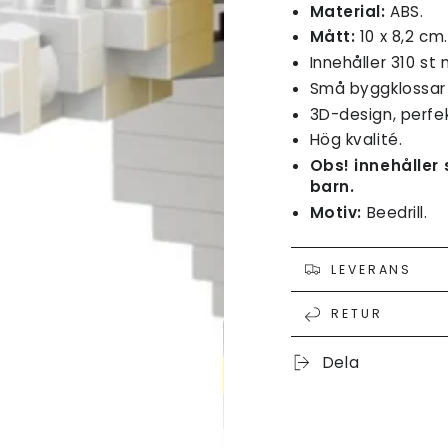
Material:
ABS.
Mått:
10 x 8,2 cm.
Innehåller 310 st
Små
byggklossar
3D-design, perfek
Hög kvalité.
Obs! innehåller
barn.
Motiv:
Beedrill.
LEVERANS
RETUR
ppna
dia
Dela
dal