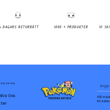
4 DAGARS RETURRÄTT
1000 + PRODUKTER
VI S
Ange
ÅDGIVNING
e-
kta Oss
Gå med 
post
till ex
tter
här