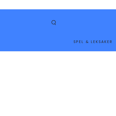
HOPPA TILL
INNEHÅLLET
SPEL & LEKSAKER
GÅ TILL
PRODUKTINFORMATION