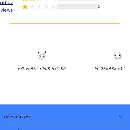
lad av
0
eviews
FRI FRAKT ÖVER 499 KR
14 DAGARS RETU
INFORMATION