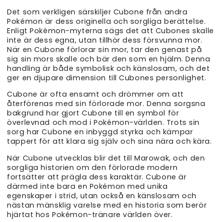
Det som verkligen särskiljer Cubone från andra
Pokémon är dess originella och sorgliga berättelse.
Enligt Pokémon-myterna sägs det att Cubones skalle
inte är dess egna, utan tillhör dess försvunna mor.
När en Cubone förlorar sin mor, tar den genast på
sig sin mors skalle och bär den som en hjälm. Denna
handling är både symbolisk och känslosam, och det
ger en djupare dimension till Cubones personlighet.
Cubone är ofta ensamt och drömmer om att
återförenas med sin förlorade mor. Denna sorgsna
bakgrund har gjort Cubone till en symbol för
överlevnad och mod i Pokémon-världen. Trots sin
sorg har Cubone en inbyggd styrka och kämpar
tappert för att klara sig själv och sina nära och kära.
När Cubone utvecklas blir det till Marowak, och den
sorgliga historien om den förlorade modern
fortsätter att prägla dess karaktär. Cubone är
därmed inte bara en Pokémon med unika
egenskaper i strid, utan också en känslosam och
nästan mänsklig varelse med en historia som berör
hjärtat hos Pokémon-tränare världen över.