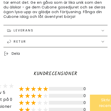
tar emot det. Ge en gåva som är lika unik som den
du älskar - ge dem Cubone gosedjuret och se deras
ögon lysa upp av glädje och förtjusning. Fånga din
Cubone idag och låt äventyret börja!
LEVERANS
RETUR
Dela
KUNDRECENSIONER
0
v 5
0
t på 0
Skriv
0
recen
sioner
0