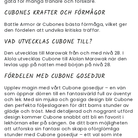
gåta för många tränare och forskare.
CUBONES KRAFTER OCH FÖRMÅGOR
Battle Armor är Cubones bästa förmåga, vilket ger
den fördelen att undvika kritiska träffar.
VAD UTVECKLAS CUBONE TILL?
Den utvecklas till Marowak från och med nivå 28. I
Alola utvecklas Cubone till Alolan Marowak när den
levlas upp på natten med början på nivå 28.
FÖRDELEN MED CUBONE GOSEDJUR
Upplev magin med vårt Cubone gosedjur – en vän
som öppnar dörren till en fantasivärld full av äventyr
och lek. Med sin mjuka och gosiga design blir Cubone
den perfekta följeslagaren för ditt barns stunder av
glädje och tröst. Med detaljerad och noggrant utförd
design kommer Cubone snabbt att bli en favorit i
lekhörnan eller på sängen. Ge ditt barn möjligheten
att utforska sin fantasi och skapa oförglömliga
stunder med Cubone gosedjur – ett val som inte