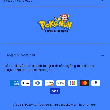
KUNDRÅDGIVNING
Ange
e-
Gå med i vår kundkubb idag och få tillgång till exklusiva
post
erbjudanden och kampanjer.
här
Betalningsmetoder
© 2026,
Pokémon Butiken
. | info@pokemon-butiken.com