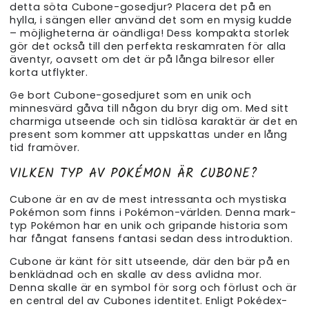
detta söta Cubone-gosedjur? Placera det på en
hylla, i sängen eller använd det som en mysig kudde
– möjligheterna är oändliga! Dess kompakta storlek
gör det också till den perfekta reskamraten för alla
äventyr, oavsett om det är på långa bilresor eller
korta utflykter.
Ge bort Cubone-gosedjuret som en unik och
minnesvärd gåva till någon du bryr dig om. Med sitt
charmiga utseende och sin tidlösa karaktär är det en
present som kommer att uppskattas under en lång
tid framöver.
VILKEN TYP AV POKÉMON ÄR CUBONE?
Cubone är en av de mest intressanta och mystiska
Pokémon som finns i Pokémon-världen. Denna mark-
typ Pokémon har en unik och gripande historia som
har fångat fansens fantasi sedan dess introduktion.
Cubone är känt för sitt utseende, där den bär på en
benklädnad och en skalle av dess avlidna mor.
Denna skalle är en symbol för sorg och förlust och är
en central del av Cubones identitet. Enligt Pokédex-