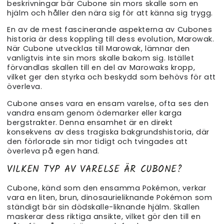
beskrivningar bär Cubone sin mors skalle som en
hjälm och håller den nära sig för att känna sig trygg.
En av de mest fascinerande aspekterna av Cubones
historia är dess koppling till dess evolution, Marowak.
När Cubone utvecklas till Marowak, lämnar den
vanligtvis inte sin mors skalle bakom sig. Istället
förvandlas skallen till en del av Marowaks kropp,
vilket ger den styrka och beskydd som behövs för att
överleva.
Cubone anses vara en ensam varelse, ofta ses den
vandra ensam genom ödemarker eller karga
bergstrakter. Denna ensamhet är en direkt
konsekvens av dess tragiska bakgrundshistoria, där
den förlorade sin mor tidigt och tvingades att
överleva på egen hand.
VILKEN TYP AV VARELSE ÄR CUBONE?
Cubone, känd som den ensamma Pokémon, verkar
vara en liten, brun, dinosaurieliknande Pokémon som
ständigt bär sin dödskalle-liknande hjälm. Skallen
maskerar dess riktiga ansikte, vilket gör den till en