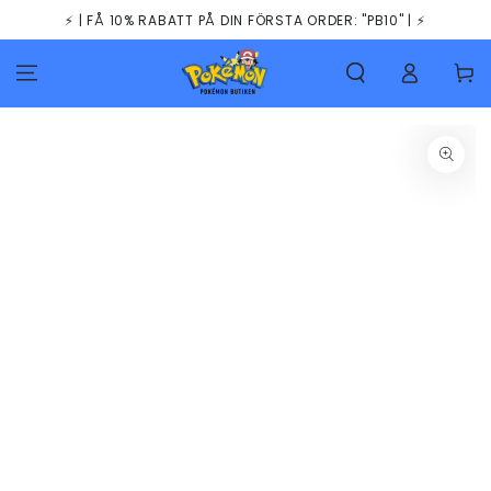
HOPPA TILL
⚡️ | FÅ 10% RABATT PÅ DIN FÖRSTA ORDER: "PB10" | ⚡️
INNEHÅLLET
Kundva
GÅ TILL
PRODUKTINFORMATION