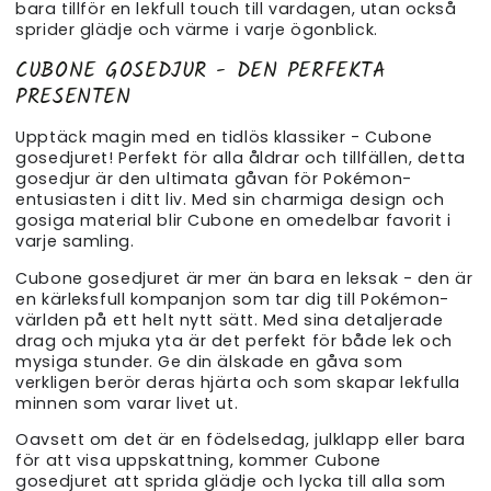
bara tillför en lekfull touch till vardagen, utan också
sprider glädje och värme i varje ögonblick.
CUBONE GOSEDJUR - DEN PERFEKTA
PRESENTEN
Upptäck magin med en tidlös klassiker - Cubone
gosedjuret! Perfekt för alla åldrar och tillfällen, detta
gosedjur är den ultimata gåvan för Pokémon-
entusiasten i ditt liv. Med sin charmiga design och
gosiga material blir Cubone en omedelbar favorit i
varje samling.
Cubone gosedjuret är mer än bara en leksak - den är
en kärleksfull kompanjon som tar dig till Pokémon-
världen på ett helt nytt sätt. Med sina detaljerade
drag och mjuka yta är det perfekt för både lek och
mysiga stunder. Ge din älskade en gåva som
verkligen berör deras hjärta och som skapar lekfulla
minnen som varar livet ut.
Oavsett om det är en födelsedag, julklapp eller bara
för att visa uppskattning, kommer Cubone
gosedjuret att sprida glädje och lycka till alla som