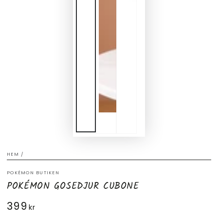
HEM
/
POKÉMON BUTIKEN
POKÉMON GOSEDJUR CUBONE
399
Ordinarie
kr
pris