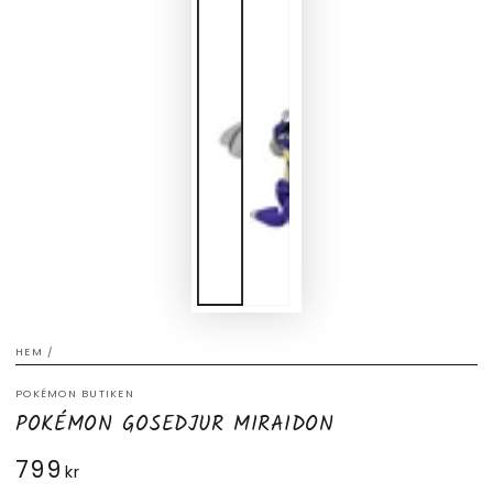
HEM
/
POKÉMON BUTIKEN
POKÉMON GOSEDJUR MIRAIDON
799
Ordinarie
kr
pris