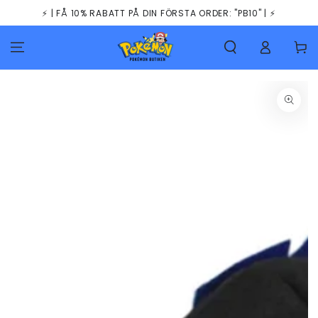
HOPPA TILL
⚡️ | FÅ 10% RABATT PÅ DIN FÖRSTA ORDER: "PB10" | ⚡️
INNEHÅLLET
Kundva
GÅ TILL
PRODUKTINFORMATION