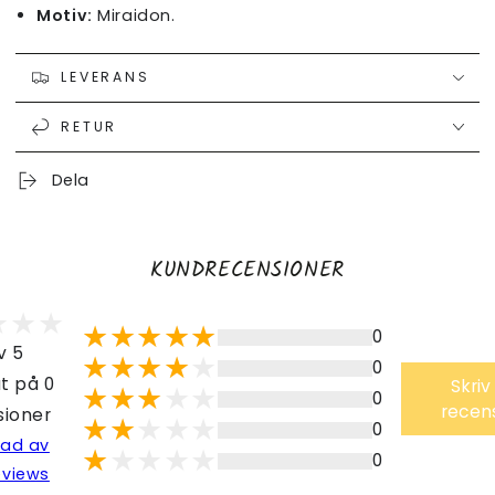
Motiv:
Miraidon.
LEVERANS
RETUR
Dela
KUNDRECENSIONER
0
v 5
0
t på 0
Skriv
0
recen
sioner
0
lad av
0
eviews