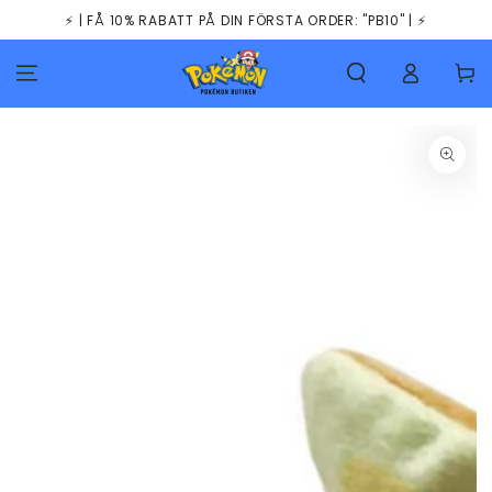
HOPPA TILL
⚡️ | FÅ 10% RABATT PÅ DIN FÖRSTA ORDER: "PB10" | ⚡️
INNEHÅLLET
Kundva
GÅ TILL
PRODUKTINFORMATION