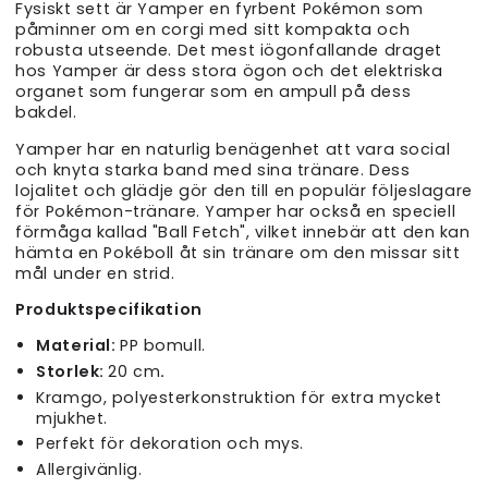
Fysiskt sett är Yamper en fyrbent Pokémon som
påminner om en corgi med sitt kompakta och
robusta utseende. Det mest iögonfallande draget
hos Yamper är dess stora ögon och det elektriska
organet som fungerar som en ampull på dess
bakdel.
Yamper har en naturlig benägenhet att vara social
och knyta starka band med sina tränare. Dess
lojalitet och glädje gör den till en populär följeslagare
för Pokémon-tränare. Yamper har också en speciell
förmåga kallad "Ball Fetch", vilket innebär att den kan
hämta en Pokéboll åt sin tränare om den missar sitt
mål under en strid.
Produktspecifikation
Material:
PP bomull.
Storlek:
20 cm
.
Kramgo, polyesterkonstruktion för extra mycket
mjukhet.
Perfekt för dekoration och mys.
Allergivänlig.