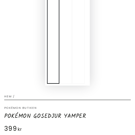
HEM
/
POKÉMON BUTIKEN
POKÉMON GOSEDJUR YAMPER
399
Ordinarie
kr
pris