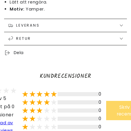
Lätt att rengöra.
Motiv:
Yamper.
LEVERANS
RETUR
Dela
KUNDRECENSIONER
0
v 5
0
t på 0
Skriv
0
recen
sioner
0
lad av
0
eviews