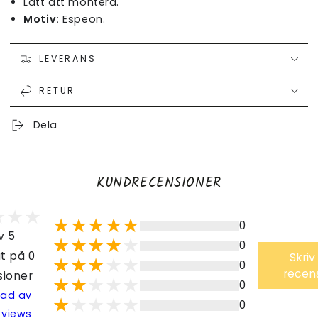
Lätt att montera.
Motiv:
Espeon.
LEVERANS
RETUR
Dela
KUNDRECENSIONER
0
v 5
0
t på 0
Skriv
0
recen
sioner
0
lad av
0
eviews