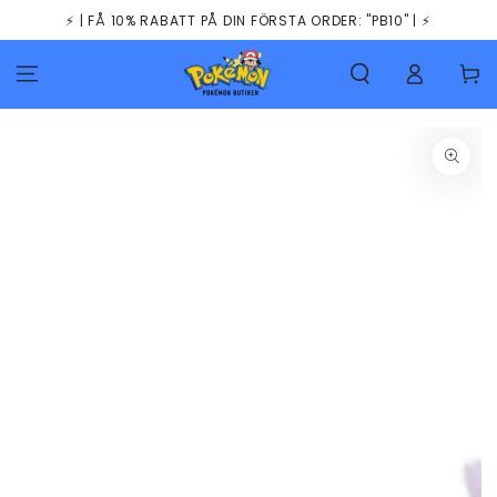
HOPPA TILL
⚡️ | FÅ 10% RABATT PÅ DIN FÖRSTA ORDER: "PB10" | ⚡️
INNEHÅLLET
Kundva
GÅ TILL
PRODUKTINFORMATION