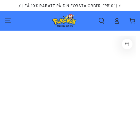
HOPPA TILL
⚡️ | FÅ 10% RABATT PÅ DIN FÖRSTA ORDER: "PB10" | ⚡️
INNEHÅLLET
Kundva
GÅ TILL
PRODUKTINFORMATION