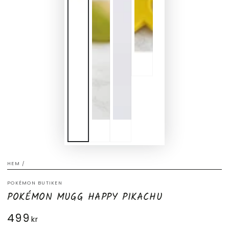
HEM
/
POKÉMON BUTIKEN
POKÉMON MUGG HAPPY PIKACHU
499
Ordinarie
kr
pris