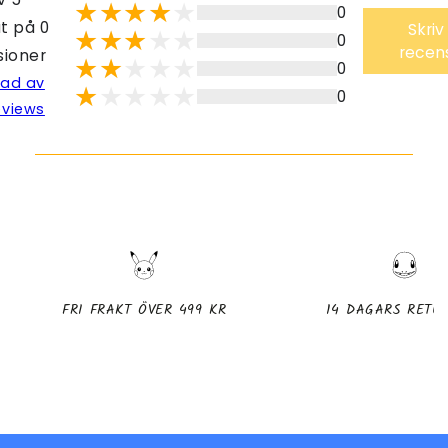
0
t på 0
Skriv
0
recen
sioner
0
lad av
0
eviews
FRI FRAKT ÖVER 499 KR
14 DAGARS RETU