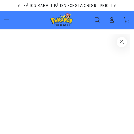
HOPPA TILL
⚡️ | FÅ 10% RABATT PÅ DIN FÖRSTA ORDER: "PB10" | ⚡️
INNEHÅLLET
Kundva
GÅ TILL
PRODUKTINFORMATION