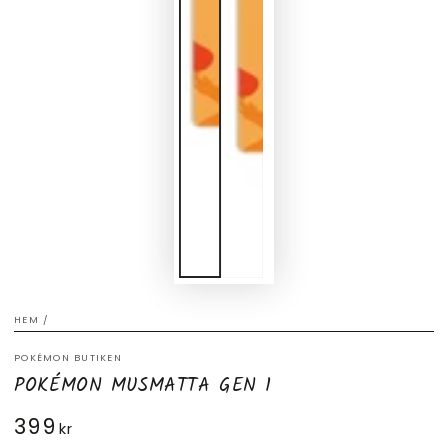
HEM
/
POKÉMON BUTIKEN
POKÉMON MUSMATTA GEN 1
399
Ordinarie
kr
pris