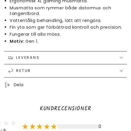
Ergonomisk XL gaming musmatta.
Musmatta som rymmer både datormus och
tangentbord.
Vattentålig behandling, lätt att rengöra.
Fin yta som ger förbättrad kontroll och precision.
Fungerar till alla möss.
Motiv:
Gen 1.
LEVERANS
RETUR
Dela
KUNDRECENSIONER
0
v 5