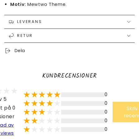
Motiv:
Mewtwo Theme.
LEVERANS
RETUR
Dela
KUNDRECENSIONER
0
v 5
0
t på 0
Skriv
0
recen
sioner
0
lad av
0
eviews