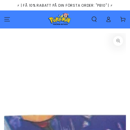
HOPPA TILL
⚡️ | FÅ 10% RABATT PÅ DIN FÖRSTA ORDER: "PB10" | ⚡️
INNEHÅLLET
Kundva
GÅ TILL
PRODUKTINFORMATION