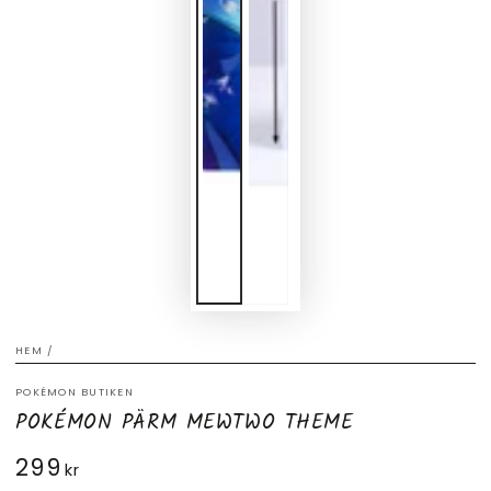
HEM
/
POKÉMON BUTIKEN
POKÉMON PÄRM MEWTWO THEME
299
Ordinarie
kr
pris