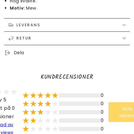
Hög kvalité.
Motiv:
Mew.
LEVERANS
RETUR
Dela
KUNDRECENSIONER
0
v 5
0
t på 0
Skriv
0
recen
sioner
0
lad av
0
eviews