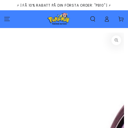
HOPPA TILL
⚡️ | FÅ 10% RABATT PÅ DIN FÖRSTA ORDER: "PB10" | ⚡️
INNEHÅLLET
Kundva
GÅ TILL
PRODUKTINFORMATION