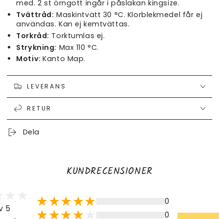
med. 2 st örngott ingår i påslakan kingsize.
Tvättråd:
Maskintvätt 30 °C. Klorblekmedel får ej
användas. Kan ej kemtvättas.
Torkråd:
Torktumlas ej.
Strykning:
Max 110 °C.
Motiv:
Kanto Map.
LEVERANS
RETUR
Dela
KUNDRECENSIONER
0
v 5
0