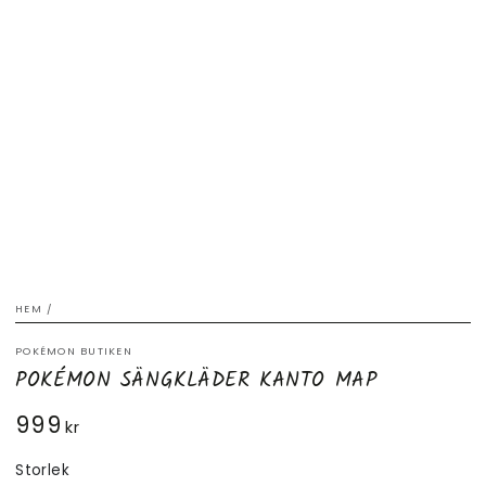
HEM
/
POKÉMON BUTIKEN
POKÉMON SÄNGKLÄDER KANTO MAP
999
Ordinarie
kr
pris
Storlek