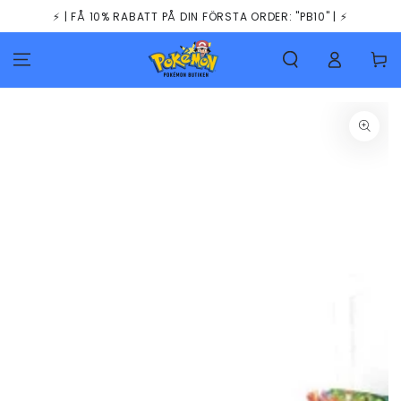
HOPPA TILL
⚡️ | FÅ 10% RABATT PÅ DIN FÖRSTA ORDER: "PB10" | ⚡️
INNEHÅLLET
Kundva
GÅ TILL
PRODUKTINFORMATION