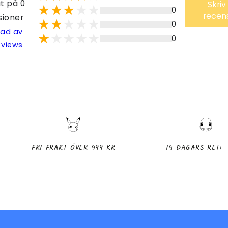
t på 0
Skriv
0
recen
sioner
0
lad av
0
eviews
FRI FRAKT ÖVER 499 KR
14 DAGARS RETU