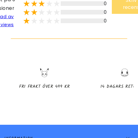
Skriv
0
recen
sioner
0
lad av
0
eviews
FRI FRAKT ÖVER 499 KR
14 DAGARS RETU