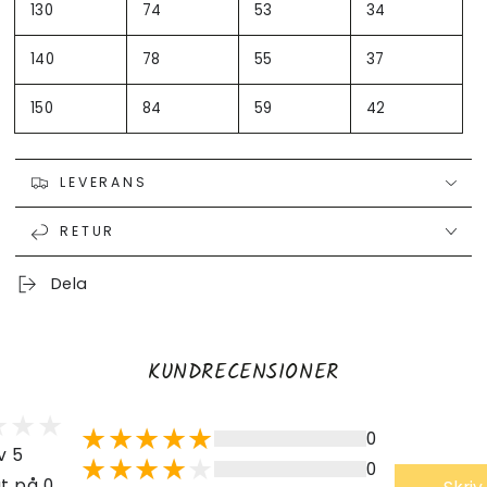
130
74
53
34
140
78
55
37
150
84
59
42
LEVERANS
RETUR
Dela
KUNDRECENSIONER
0
v 5
0
t på 0