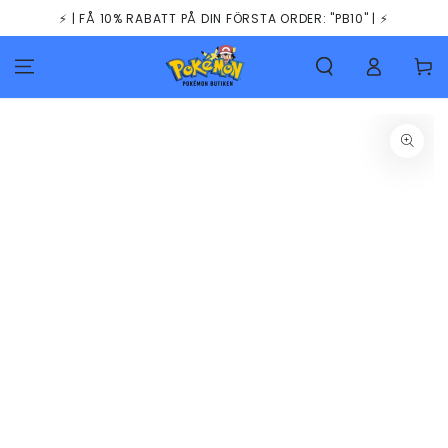
HOPPA TILL
⚡️ | FÅ 10% RABATT PÅ DIN FÖRSTA ORDER: "PB10" | ⚡️
INNEHÅLLET
Kundva
GÅ TILL
PRODUKTINFORMATION