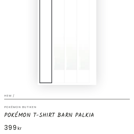
HEM
/
POKÉMON BUTIKEN
POKÉMON T-SHIRT BARN PALKIA
399
Ordinarie
kr
pris