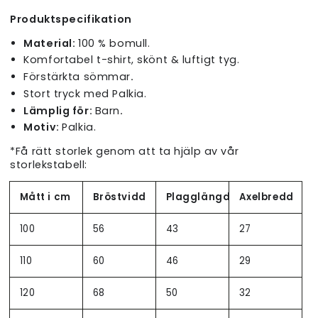
Produktspecifikation
Material:
100 % bomull.
Komfortabel t-shirt, skönt & luftigt tyg.
Förstärkta sömmar
.
Stort tryck med Palkia.
Lämplig för:
Barn
.
Motiv:
Palkia.
*Få rätt storlek genom att ta hjälp av vår
storlekstabell:
Mått i cm
Bröstvidd
Plagglängd
Axelbredd
100
56
43
27
110
60
46
29
120
68
50
32