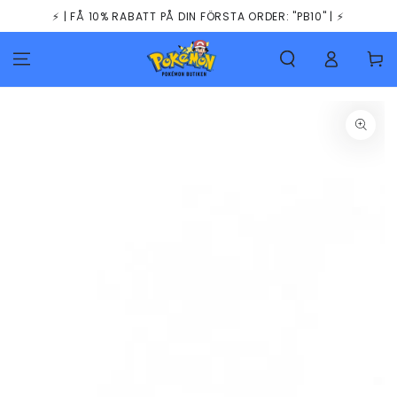
HOPPA TILL
⚡️ | FÅ 10% RABATT PÅ DIN FÖRSTA ORDER: "PB10" | ⚡️
INNEHÅLLET
Kundva
GÅ TILL
PRODUKTINFORMATION