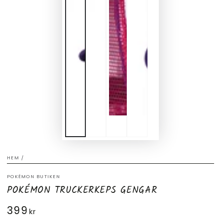
HEM
/
POKÉMON BUTIKEN
POKÉMON TRUCKERKEPS GENGAR
399
Ordinarie
kr
pris