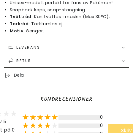
Unisex-modell, perfekt för fans av Pokémon!
Snapback keps, snap-stängning.
Tvättråd:
Kan tvättas i maskin (Max 30°C).
Torkråd:
Torktumlas ej.
Motiv:
Gengar.
LEVERANS
RETUR
Dela
KUNDRECENSIONER
0
v 5
0
t på 0
Skriv