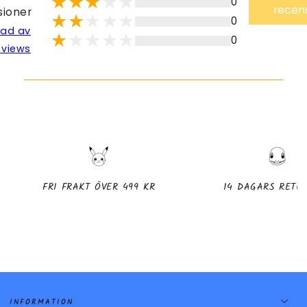
0
recen
sioner
0
lad av
0
eviews
FRI FRAKT ÖVER 499 KR
14 DAGARS RETU
INFORMATION