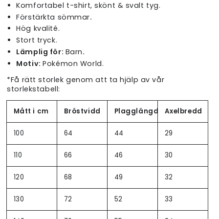
Komfortabel t-shirt, skönt & svalt tyg.
Förstärkta sömmar
.
Hög kvalité.
Stort tryck.
Lämplig för:
Barn
.
Motiv:
Pokémon World.
*Få rätt storlek genom att ta hjälp av vår
storlekstabell:
Mått i cm
Bröstvidd
Plagglängd
Axelbredd
100
64
44
29
110
66
46
30
120
68
49
32
130
72
52
33