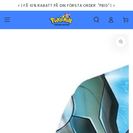
HOPPA TILL
⚡️ | FÅ 10% RABATT PÅ DIN FÖRSTA ORDER: "PB10" | ⚡️
INNEHÅLLET
Kundva
GÅ TILL
PRODUKTINFORMATION