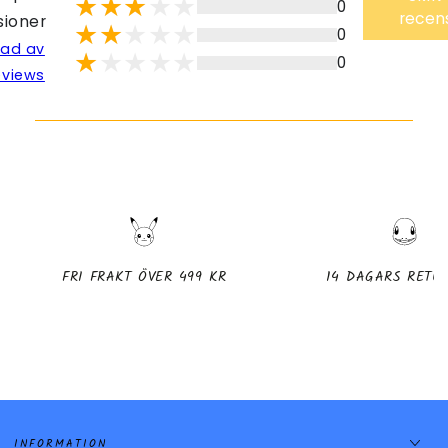
0
recen
sioner
0
lad av
0
eviews
FRI FRAKT ÖVER 499 KR
14 DAGARS RETU
INFORMATION