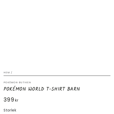
HEM
/
POKÉMON BUTIKEN
POKÉMON WORLD T-SHIRT BARN
399
Ordinarie
kr
pris
Storlek