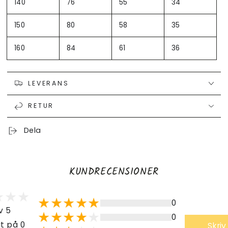
140
76
55
34
150
80
58
35
160
84
61
36
LEVERANS
RETUR
Dela
KUNDRECENSIONER
0
v 5
0
t på 0
Skriv