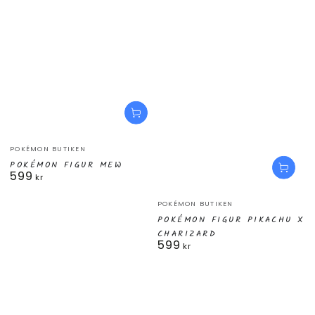
Säljare:
POKÉMON BUTIKEN
POKÉMON FIGUR MEW
599
Ordinarie
kr
pris
Säljare:
POKÉMON BUTIKEN
POKÉMON FIGUR PIKACHU X
CHARIZARD
599
Ordinarie
kr
pris