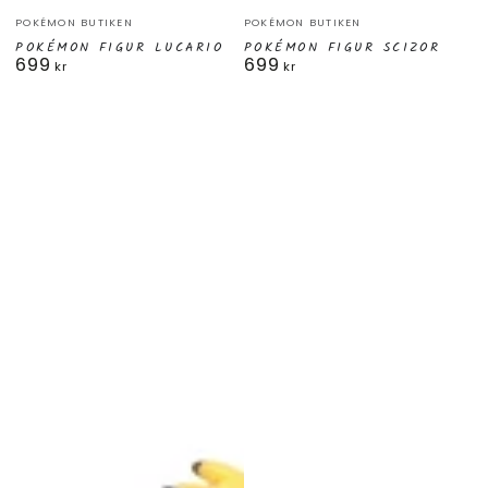
Säljare:
Säljare:
POKÉMON BUTIKEN
POKÉMON BUTIKEN
POKÉMON FIGUR LUCARIO
POKÉMON FIGUR SCIZOR
699
699
Ordinarie
Ordinarie
kr
kr
pris
pris