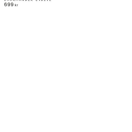
CHARMANDER EVOLVE
699
Ordinarie
kr
pris