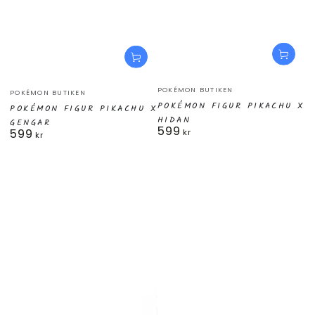
Säljare:
Säljare:
POKÉMON BUTIKEN
POKÉMON BUTIKEN
POKÉMON FIGUR PIKACHU X
POKÉMON FIGUR PIKACHU X
HIDAN
GENGAR
599
Ordinarie
599
kr
Ordinarie
kr
pris
pris